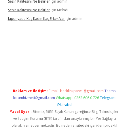
Sesin Kalitesini Ne Belirler
için
admin
Sesin Kalitesini Ne Belirler
için
Melodi
Japonyada Kaç Kadın Kaç Erkek Var
için
admin
iabella
Reklam ve İletişim:
E-mail:
backlinkpaneli@gmail.com
Teams:
forumhizmeti@gmail.com
Whatsapp: 0262 606 0 726
Telegram:
@karabul
Yasal Uyarı:
Sitemiz, 5651 Sayılı Kanun gereğince Bilgi Teknolojileri
ve İletişim Kurumu (BTK) tarafından onaylanmış bir Yer Sağlayıcı
olarak hizmet vermektedir. Bu nedenle, sitedeki içerikleri proaktif