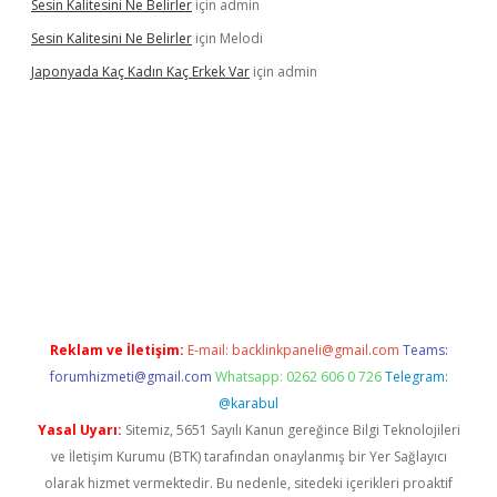
Sesin Kalitesini Ne Belirler
için
admin
Sesin Kalitesini Ne Belirler
için
Melodi
Japonyada Kaç Kadın Kaç Erkek Var
için
admin
iabella
Reklam ve İletişim:
E-mail:
backlinkpaneli@gmail.com
Teams:
forumhizmeti@gmail.com
Whatsapp: 0262 606 0 726
Telegram:
@karabul
Yasal Uyarı:
Sitemiz, 5651 Sayılı Kanun gereğince Bilgi Teknolojileri
ve İletişim Kurumu (BTK) tarafından onaylanmış bir Yer Sağlayıcı
olarak hizmet vermektedir. Bu nedenle, sitedeki içerikleri proaktif