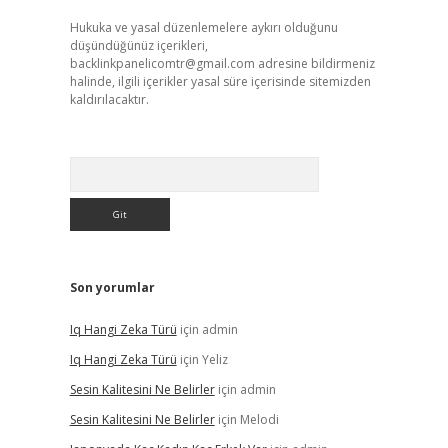
Hukuka ve yasal düzenlemelere aykırı olduğunu
düşündüğünüz içerikleri,
backlinkpanelicomtr@gmail.com
adresine bildirmeniz
halinde, ilgili içerikler yasal süre içerisinde sitemizden
kaldırılacaktır.
Arama
Son yorumlar
Iq Hangi Zeka Türü
için
admin
Iq Hangi Zeka Türü
için
Yeliz
Sesin Kalitesini Ne Belirler
için
admin
Sesin Kalitesini Ne Belirler
için
Melodi