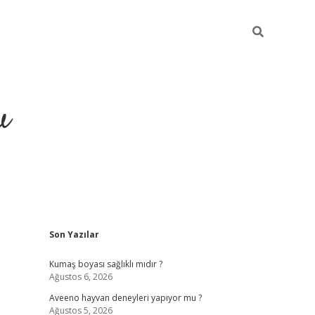
u
Sidebar
Son Yazılar
piabella
Kumaş boyası sağlıklı mıdır ?
Ağustos 6, 2026
Aveeno hayvan deneyleri yapıyor mu ?
Ağustos 5, 2026