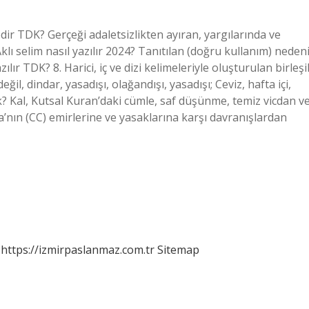
lı selim nasıl yazılır 2024? Tanıtılan (doğru kullanım) neden
zılır TDK? 8. Harici, iç ve dizi kelimeleriyle oluşturulan birleşi
eğil, dindar, yasadışı, olağandışı, yasadışı; Ceviz, hafta içi,
emek? Kal, Kutsal Kuran’daki cümle, saf düşünme, temiz vicdan v
a’nın (CC) emirlerine ve yasaklarına karşı davranışlardan
https://izmirpaslanmaz.com.tr
Sitemap