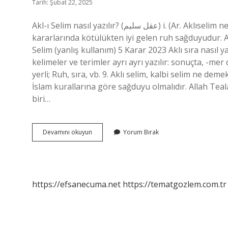
Tarih: Şubat 22, 2025
Akl-ı Selim nasıl yazılır? (ﻋﻘﻞ ﺳﻠﻴﻢ) i. (Ar. Aklıselim nedir TDK? Gerçeği adaletsizlikten ayıran, yargılarında ve
kararlarında kötülükten iyi gelen ruh sağduyudur. Ak
Selim (yanlış kullanım) 5 Karar 2023 Aklı sıra nasıl ya
kelimeler ve terimler ayrı ayrı yazılır: sonuçta, -mer d
yerli; Ruh, sıra, vb. 9. Aklı selim, kalbi selim ne d
İslam kurallarına göre sağduyu olmalıdır. Allah Teal
biri…
Akli
Devamını okuyun
Yorum Bırak
Selim
Nasıl
Yazılır
Tdk
https://efsanecuma.net
https://tematgozlem.com.tr