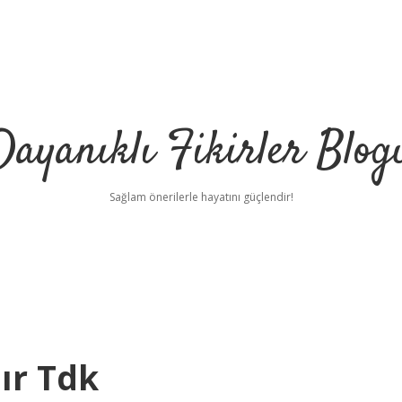
Dayanıklı Fikirler Blog
Sağlam önerilerle hayatını güçlendir!
lır Tdk