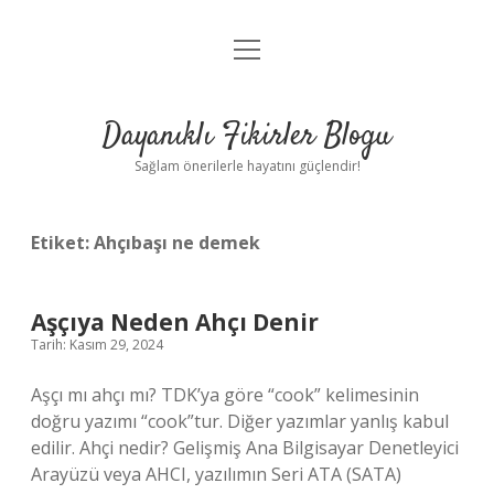
menüyü
Anasayfa
aç
Gizlilik Politikası
Dayanıklı Fikirler Blogu
Yasal Uyarı
Sağlam önerilerle hayatını güçlendir!
Hakkımızda
Etiket:
Ahçıbaşı ne demek
Aşçıya Neden Ahçı Denir
Tarih: Kasım 29, 2024
Aşçı mı ahçı mı? TDK’ya göre “cook” kelimesinin
doğru yazımı “cook”tur. Diğer yazımlar yanlış kabul
edilir. Ahçi nedir? Gelişmiş Ana Bilgisayar Denetleyici
Arayüzü veya AHCI, yazılımın Seri ATA (SATA)