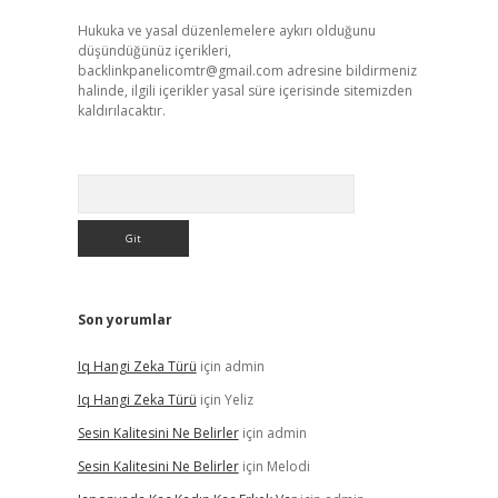
Hukuka ve yasal düzenlemelere aykırı olduğunu
düşündüğünüz içerikleri,
backlinkpanelicomtr@gmail.com
adresine bildirmeniz
halinde, ilgili içerikler yasal süre içerisinde sitemizden
kaldırılacaktır.
Arama
Son yorumlar
Iq Hangi Zeka Türü
için
admin
Iq Hangi Zeka Türü
için
Yeliz
Sesin Kalitesini Ne Belirler
için
admin
Sesin Kalitesini Ne Belirler
için
Melodi