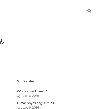
u
Sidebar
Son Yazılar
piabella
CV sırası nasıl olmalı ?
Ağustos 6, 2026
Kumaş boyası sağlıklı mıdır ?
Ağustos 6, 2026