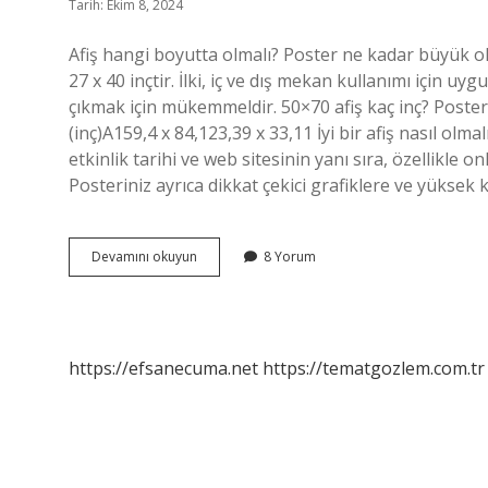
Tarih: Ekim 8, 2024
Afiş hangi boyutta olmalı? Poster ne kadar büyük olma
27 x 40 inçtir. İlki, iç ve dış mekan kullanımı için u
çıkmak için mükemmeldir. 50×70 afiş kaç inç? Post
(inç)A159,4 x 84,123,39 x 33,11 İyi bir afiş nasıl olmal
etkinlik tarihi ve web sitesinin yanı sıra, özellikle on
Posteriniz ayrıca dikkat çekici grafiklere ve yüksek
Afiş
Devamını okuyun
8 Yorum
Boyutu
Ne
Kadar
Olmalı
https://efsanecuma.net
https://tematgozlem.com.tr