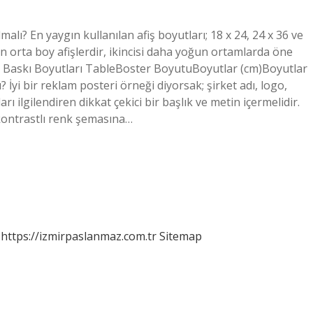
lı? En yaygın kullanılan afiş boyutları; 18 x 24, 24 x 36 ve
ygun orta boy afişlerdir, ikincisi daha yoğun ortamlarda öne
er Baskı Boyutları TableBoster BoyutuBoyutlar (cm)Boyutlar
ı? İyi bir reklam posteri örneği diyorsak; şirket adı, logo,
ları ilgilendiren dikkat çekici bir başlık ve metin içermelidir.
 kontrastlı renk şemasına…
https://izmirpaslanmaz.com.tr
Sitemap