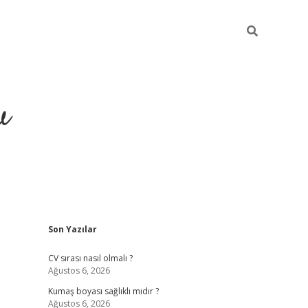
u
Sidebar
Son Yazılar
piabella
CV sırası nasıl olmalı ?
Ağustos 6, 2026
Kumaş boyası sağlıklı mıdır ?
Ağustos 6, 2026