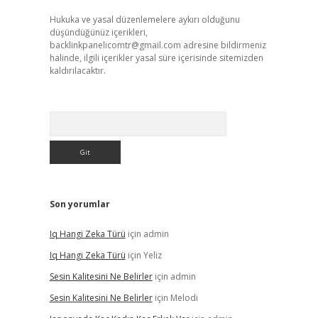
Hukuka ve yasal düzenlemelere aykırı olduğunu
düşündüğünüz içerikleri,
backlinkpanelicomtr@gmail.com
adresine bildirmeniz
halinde, ilgili içerikler yasal süre içerisinde sitemizden
kaldırılacaktır.
Arama
Son yorumlar
Iq Hangi Zeka Türü
için
admin
Iq Hangi Zeka Türü
için
Yeliz
Sesin Kalitesini Ne Belirler
için
admin
Sesin Kalitesini Ne Belirler
için
Melodi