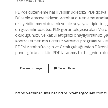
Tarih: Kasım 23, 2024
PDF’de düzenleme nasıl yapılır ücretsiz? PDF dosyal
Düzenle aracına tıklayın. Acrobat düzenleme araçlar
ekleyebilir, metni düzenleyebilir veya yazı tiplerini
en güvenilir ücretsiz PDF görüntüleyicisi olan “Acro
okuduğunuzu ve kabul ettiğinizi onaylıyorsunuz: Şa
kontrol etmek için ücretsiz yardımcı programı yükley
PDF’yi Acrobat’ta açın ve Ortak çubuğundan Düzen
paneli görünecektir. PDF taranmış bir belgeden ol
Ücretsiz
Devamını okuyun
Yorum Bırak
Pdf
Düzenleme
Programı
Var
Mı
https://efsanecuma.net
https://tematgozlem.com.tr