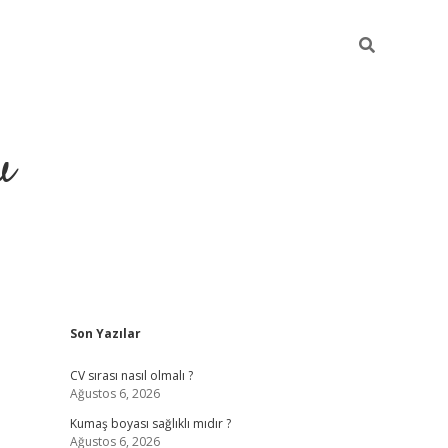
u
Sidebar
Son Yazılar
piabella
CV sırası nasıl olmalı ?
Ağustos 6, 2026
Kumaş boyası sağlıklı mıdır ?
Ağustos 6, 2026