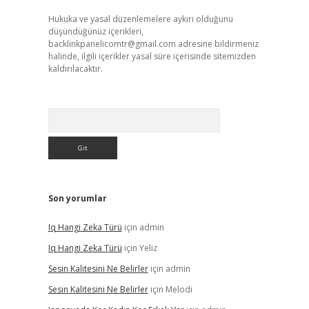
Hukuka ve yasal düzenlemelere aykırı olduğunu
düşündüğünüz içerikleri,
backlinkpanelicomtr@gmail.com
adresine bildirmeniz
halinde, ilgili içerikler yasal süre içerisinde sitemizden
kaldırılacaktır.
Arama
Son yorumlar
Iq Hangi Zeka Türü
için
admin
Iq Hangi Zeka Türü
için
Yeliz
Sesin Kalitesini Ne Belirler
için
admin
Sesin Kalitesini Ne Belirler
için
Melodi