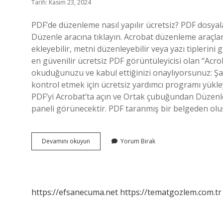
Tarih: Kasım 23, 2024
PDF’de düzenleme nasıl yapılır ücretsiz? PDF dosyal
Düzenle aracına tıklayın. Acrobat düzenleme araçlar
ekleyebilir, metni düzenleyebilir veya yazı tiplerini
en güvenilir ücretsiz PDF görüntüleyicisi olan “Acro
okuduğunuzu ve kabul ettiğinizi onaylıyorsunuz: Şa
kontrol etmek için ücretsiz yardımcı programı yükley
PDF’yi Acrobat’ta açın ve Ortak çubuğundan Düzen
paneli görünecektir. PDF taranmış bir belgeden ol
Ücretsiz
Devamını okuyun
Yorum Bırak
Pdf
Düzenleme
Programı
Var
Mı
https://efsanecuma.net
https://tematgozlem.com.tr