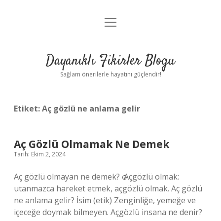
menüyü
Anasayfa
aç
Gizlilik Politikası
Dayanıklı Fikirler Blogu
Yasal Uyarı
Sağlam önerilerle hayatını güçlendir!
Hakkımızda
Etiket:
Aç gözlü ne anlama gelir
Aç Gözlü Olmamak Ne Demek
Tarih: Ekim 2, 2024
Aç gözlü olmayan ne demek? ѻ Açgözlü olmak:
utanmazca hareket etmek, açgözlü olmak. Aç gözlü
ne anlama gelir? İsim (etik) Zenginliğe, yemeğe ve
içeceğe doymak bilmeyen. Açgözlü insana ne denir?