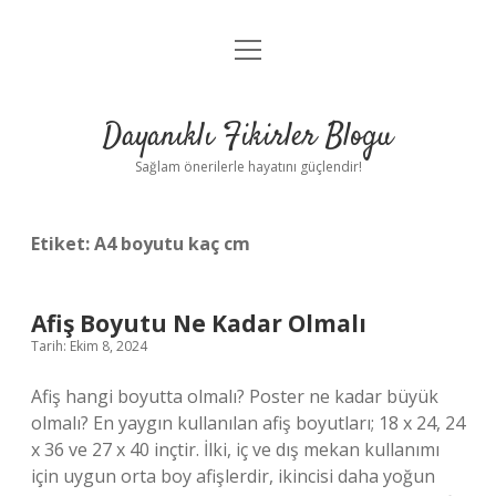
menüyü
Anasayfa
aç
Gizlilik Politikası
Dayanıklı Fikirler Blogu
Yasal Uyarı
Sağlam önerilerle hayatını güçlendir!
Hakkımızda
Etiket:
A4 boyutu kaç cm
Afiş Boyutu Ne Kadar Olmalı
Tarih: Ekim 8, 2024
Afiş hangi boyutta olmalı? Poster ne kadar büyük
olmalı? En yaygın kullanılan afiş boyutları; 18 x 24, 24
x 36 ve 27 x 40 inçtir. İlki, iç ve dış mekan kullanımı
için uygun orta boy afişlerdir, ikincisi daha yoğun