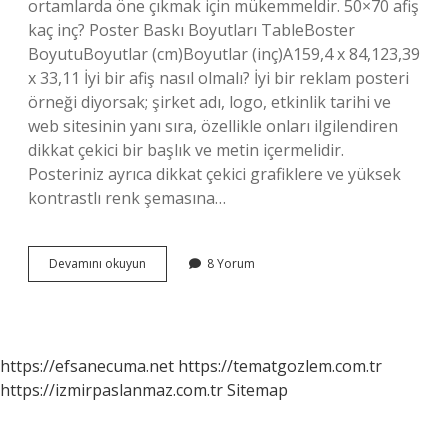
ortamlarda öne çıkmak için mükemmeldir. 50×70 afiş
kaç inç? Poster Baskı Boyutları TableBoster
BoyutuBoyutlar (cm)Boyutlar (inç)A159,4 x 84,123,39
x 33,11 İyi bir afiş nasıl olmalı? İyi bir reklam posteri
örneği diyorsak; şirket adı, logo, etkinlik tarihi ve
web sitesinin yanı sıra, özellikle onları ilgilendiren
dikkat çekici bir başlık ve metin içermelidir.
Posteriniz ayrıca dikkat çekici grafiklere ve yüksek
kontrastlı renk şemasına…
Afiş
Devamını okuyun
8 Yorum
Boyutu
Ne
Kadar
Olmalı
https://efsanecuma.net
https://tematgozlem.com.tr
https://izmirpaslanmaz.com.tr
Sitemap