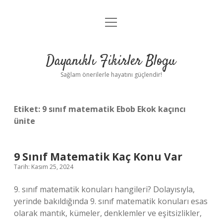
menüyü
Anasayfa
aç
Gizlilik Politikası
Dayanıklı Fikirler Blogu
Yasal Uyarı
Sağlam önerilerle hayatını güçlendir!
Hakkımızda
Etiket:
9 sınıf matematik Ebob Ekok kaçıncı
ünite
9 Sınıf Matematik Kaç Konu Var
Tarih: Kasım 25, 2024
9. sınıf matematik konuları hangileri? Dolayısıyla,
yerinde bakıldığında 9. sınıf matematik konuları esas
olarak mantık, kümeler, denklemler ve eşitsizlikler,