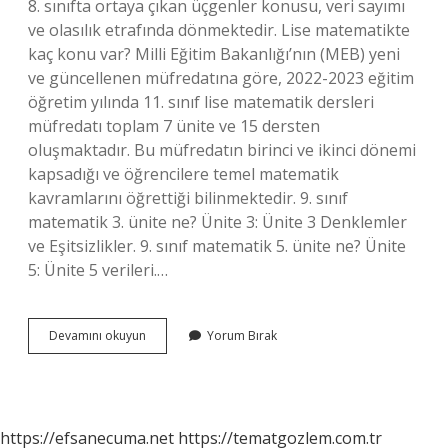
8. sınıfta ortaya çıkan üçgenler konusu, veri sayımı
ve olasılık etrafında dönmektedir. Lise matematikte
kaç konu var? Milli Eğitim Bakanlığı’nın (MEB) yeni
ve güncellenen müfredatına göre, 2022-2023 eğitim
öğretim yılında 11. sınıf lise matematik dersleri
müfredatı toplam 7 ünite ve 15 dersten
oluşmaktadır. Bu müfredatın birinci ve ikinci dönemi
kapsadığı ve öğrencilere temel matematik
kavramlarını öğrettiği bilinmektedir. 9. sınıf
matematik 3. ünite ne? Ünite 3: Ünite 3 Denklemler
ve Eşitsizlikler. 9. sınıf matematik 5. ünite ne? Ünite
5: Ünite 5 verileri.…
9
Devamını okuyun
Yorum Bırak
Sınıf
Matematik
Kaç
Konu
Var
https://efsanecuma.net
https://tematgozlem.com.tr