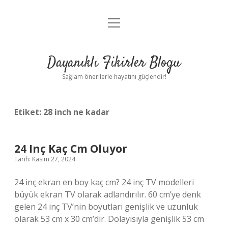
menüyü
Anasayfa
aç
Gizlilik Politikası
Dayanıklı Fikirler Blogu
Yasal Uyarı
Sağlam önerilerle hayatını güçlendir!
Hakkımızda
Etiket:
28 inch ne kadar
24 Inç Kaç Cm Oluyor
Tarih: Kasım 27, 2024
24 inç ekran en boy kaç cm? 24 inç TV modelleri
büyük ekran TV olarak adlandırılır. 60 cm’ye denk
gelen 24 inç TV’nin boyutları genişlik ve uzunluk
olarak 53 cm x 30 cm’dir. Dolayısıyla genişlik 53 cm