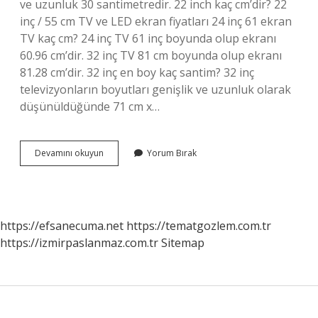
ve uzunluk 30 santimetredir. 22 inch kaç cm’dir? 22
inç / 55 cm TV ve LED ekran fiyatları 24 inç 61 ekran
TV kaç cm? 24 inç TV 61 inç boyunda olup ekranı
60.96 cm’dir. 32 inç TV 81 cm boyunda olup ekranı
81.28 cm’dir. 32 inç en boy kaç santim? 32 inç
televizyonların boyutları genişlik ve uzunluk olarak
düşünüldüğünde 71 cm x…
24
Devamını okuyun
Yorum Bırak
Inç
Kaç
Cm
Oluyor
https://efsanecuma.net
https://tematgozlem.com.tr
https://izmirpaslanmaz.com.tr
Sitemap