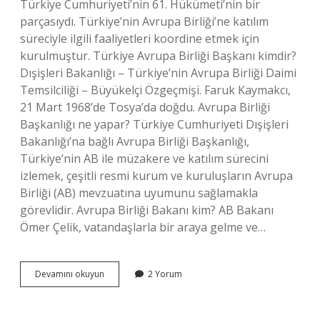
Türkiye Cumhuriyeti’nin 61. Hükümeti’nin bir
parçasıydı. Türkiye’nin Avrupa Birliği’ne katılım
süreciyle ilgili faaliyetleri koordine etmek için
kurulmuştur. Türkiye Avrupa Birliği Başkanı kimdir?
Dışişleri Bakanlığı – Türkiye’nin Avrupa Birliği Daimi
Temsilciliği – Büyükelçi Özgeçmişi. Faruk Kaymakcı,
21 Mart 1968’de Tosya’da doğdu. Avrupa Birliği
Başkanlığı ne yapar? Türkiye Cumhuriyeti Dışişleri
Bakanlığı’na bağlı Avrupa Birliği Başkanlığı,
Türkiye’nin AB ile müzakere ve katılım sürecini
izlemek, çeşitli resmi kurum ve kuruluşların Avrupa
Birliği (AB) mevzuatına uyumunu sağlamakla
görevlidir. Avrupa Birliği Bakanı kim? AB Bakanı
Ömer Çelik, vatandaşlarla bir araya gelme ve…
Avrupa
Devamını okuyun
2 Yorum
Birliği
Başkanlığı
Ne