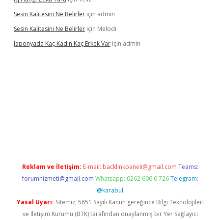
Sesin Kalitesini Ne Belirler
için
admin
Sesin Kalitesini Ne Belirler
için
Melodi
Japonyada Kaç Kadın Kaç Erkek Var
için
admin
iabella
Reklam ve İletişim:
E-mail:
backlinkpaneli@gmail.com
Teams:
forumhizmeti@gmail.com
Whatsapp: 0262 606 0 726
Telegram:
@karabul
Yasal Uyarı:
Sitemiz, 5651 Sayılı Kanun gereğince Bilgi Teknolojileri
ve İletişim Kurumu (BTK) tarafından onaylanmış bir Yer Sağlayıcı