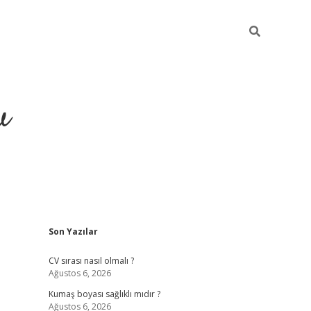
u
Sidebar
Son Yazılar
piabella
CV sırası nasıl olmalı ?
Ağustos 6, 2026
Kumaş boyası sağlıklı mıdır ?
Ağustos 6, 2026