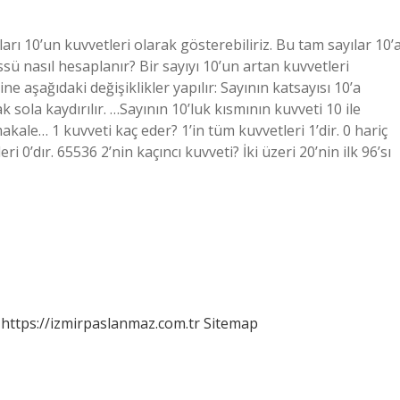
ı 10’un kuvvetleri olarak gösterebiliriz. Bu tam sayılar 10’
ssü nasıl hesaplanır? Bir sayıyı 10’un artan kuvvetleri
e aşağıdaki değişiklikler yapılır: Sayının katsayısı 10’a
sola kaydırılır. …Sayının 10’luk kısmının kuvveti 10 ile
akale… 1 kuvveti kaç eder? 1’in tüm kuvvetleri 1’dir. 0 hariç
ri 0’dır. 65536 2’nin kaçıncı kuvveti? İki üzeri 20’nin ilk 96’sı
https://izmirpaslanmaz.com.tr
Sitemap