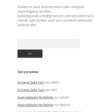
Hukuka ve yasal düzenlemelere aykırı olduğunu
düşündüğünüz içerikleri,
backlinkpanelicomtr@gmail.com
adresine bildirmeniz
halinde, ilgili içerikler yasal süre içerisinde sitemizden
kaldırılacaktır.
Arama
Son yorumlar
Iq Hangi Zeka Türü
için
admin
Iq Hangi Zeka Türü
için
Yeliz
Sesin Kalitesini Ne Belirler
için
admin
Sesin Kalitesini Ne Belirler
için
Melodi