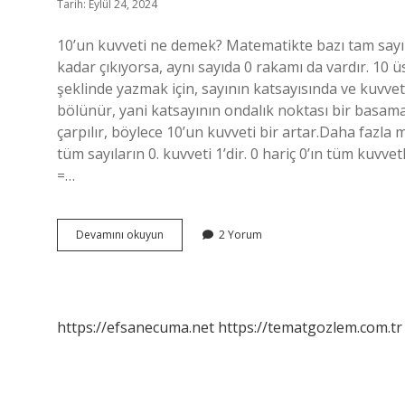
Tarih: Eylül 24, 2024
10’un kuvveti ne demek? Matematikte bazı tam sayılar
kadar çıkıyorsa, aynı sayıda 0 rakamı da vardır. 10 ü
şeklinde yazmak için, sayının katsayısında ve kuvvetin
bölünür, yani katsayının ondalık noktası bir basamak 
çarpılır, böylece 10’un kuvveti bir artar.Daha fazla m
tüm sayıların 0. kuvveti 1’dir. 0 hariç 0’ın tüm kuvvetle
=…
10Un
Devamını okuyun
2 Yorum
Kuvvetleri
Nedir
https://efsanecuma.net
https://tematgozlem.com.tr