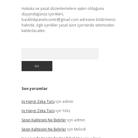
Hukuka ve yasal düzenlemelere aykırı olduğunu
düşündüğünüz içerikleri,
backlinkpanelicomtr@gmail.com
adresine bildirmeniz
halinde, ilgili içerikler yasal süre içerisinde sitemizden
kaldırılacaktır.
Arama
Son yorumlar
Iq Hangi Zeka Türü
için
admin
Iq Hangi Zeka Türü
için
Yeliz
Sesin Kalitesini Ne Belirler
için
admin
Sesin Kalitesini Ne Belirler
için
Melodi