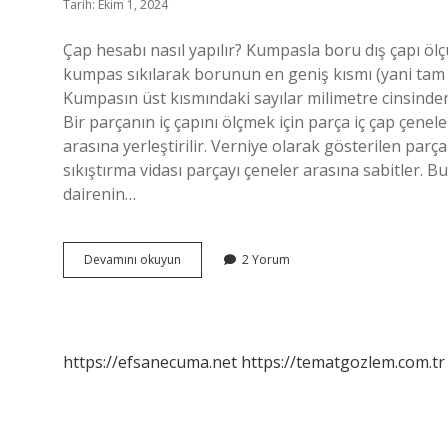
Tarih: Ekim 1, 2024
Çap hesabı nasıl yapılır? Kumpasla boru dış çapı öl
kumpas sıkılarak borunun en geniş kısmı (yani tam ça
Kumpasın üst kısmındaki sayılar milimetre cinsindend
Bir parçanın iç çapını ölçmek için parça iç çap çeneler
arasına yerleştirilir. Verniye olarak gösterilen parça 
sıkıştırma vidası parçayı çeneler arasına sabitler. B
dairenin…
Çap
Devamını okuyun
2 Yorum
Nasil
Hesaplanır
https://efsanecuma.net
https://tematgozlem.com.tr