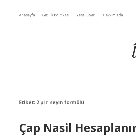
Anasayfa
Gizlilik Politikası
Yasal Uyarı
Hakkımızda
Etiket:
2 pi r neyin formülü
Çap Nasil Hesaplanı