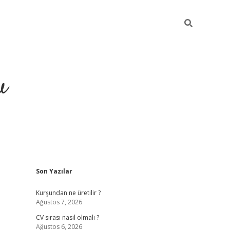
u
Sidebar
Son Yazılar
piabella
Kurşundan ne üretilir ?
Ağustos 7, 2026
CV sırası nasıl olmalı ?
Ağustos 6, 2026