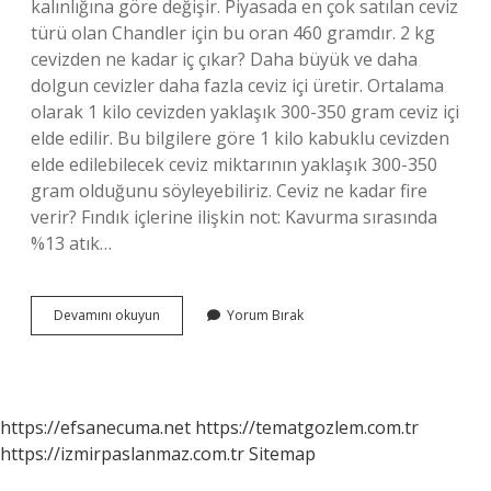
kalınlığına göre değişir. Piyasada en çok satılan ceviz
türü olan Chandler için bu oran 460 gramdır. 2 kg
cevizden ne kadar iç çıkar? Daha büyük ve daha
dolgun cevizler daha fazla ceviz içi üretir. Ortalama
olarak 1 kilo cevizden yaklaşık 300-350 gram ceviz içi
elde edilir. Bu bilgilere göre 1 kilo kabuklu cevizden
elde edilebilecek ceviz miktarının yaklaşık 300-350
gram olduğunu söyleyebiliriz. Ceviz ne kadar fire
verir? Fındık içlerine ilişkin not: Kavurma sırasında
%13 atık…
1
Devamını okuyun
Yorum Bırak
Kilo
Cevizden
Ne
Kadar
Ceviz
https://efsanecuma.net
https://tematgozlem.com.tr
Içi
https://izmirpaslanmaz.com.tr
Sitemap