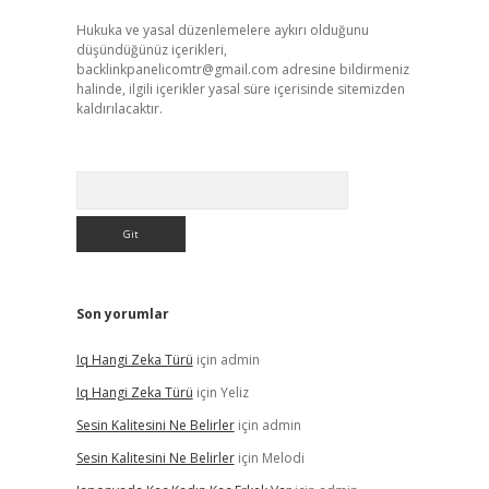
Hukuka ve yasal düzenlemelere aykırı olduğunu
düşündüğünüz içerikleri,
backlinkpanelicomtr@gmail.com
adresine bildirmeniz
halinde, ilgili içerikler yasal süre içerisinde sitemizden
kaldırılacaktır.
Arama
Son yorumlar
Iq Hangi Zeka Türü
için
admin
Iq Hangi Zeka Türü
için
Yeliz
Sesin Kalitesini Ne Belirler
için
admin
Sesin Kalitesini Ne Belirler
için
Melodi