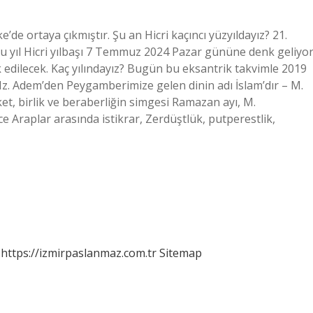
ke’de ortaya çıkmıştır. Şu an Hicri kaçıncı yüzyıldayız? 21.
Bu yıl Hicri yılbaşı 7 Temmuz 2024 Pazar gününe denk geliyor
dilecek. Kaç yılındayız? Bugün bu eksantrik takvimle 2019
? Hz. Adem’den Peygamberimize gelen dinin adı İslam’dır – M.
ket, birlik ve beraberliğin simgesi Ramazan ayı, M.
 Araplar arasında istikrar, Zerdüştlük, putperestlik,
https://izmirpaslanmaz.com.tr
Sitemap