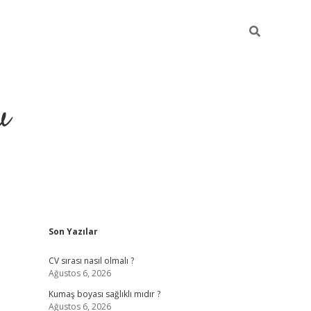
u
Sidebar
Son Yazılar
piabella
CV sırası nasıl olmalı ?
Ağustos 6, 2026
Kumaş boyası sağlıklı mıdır ?
Ağustos 6, 2026