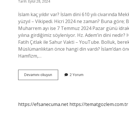
Tarih: Eylül 28, 2024
İslam kaç yıldır var? İslam dini 610 yılı civarında Mek
yüzyıl – Vikipedi. Hicri 2024 ne zaman? Buna göre; 
Muharrem ayı ise 7 Temmuz 2024 Pazar günü idrak e
yılına girdiğimiz söyleniyor. Hz. Adem’in dini nedir
Fatih Çıtlak ile Sahur Vakti – YouTube. Bolluk, bere
Müslümanlıktan önce hangi din vardı? İslam’dan önce
Hamfizm,…
Islamin
Devamını okuyun
2 Yorum
Kacinci
Yilindayiz
https://efsanecuma.net
https://tematgozlem.com.tr