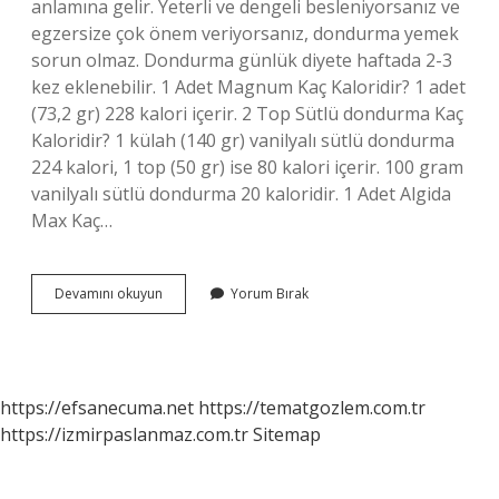
anlamına gelir. Yeterli ve dengeli besleniyorsanız ve
egzersize çok önem veriyorsanız, dondurma yemek
sorun olmaz. Dondurma günlük diyete haftada 2-3
kez eklenebilir. 1 Adet Magnum Kaç Kaloridir? 1 adet
(73,2 gr) 228 kalori içerir. 2 Top Sütlü dondurma Kaç
Kaloridir? 1 külah (140 gr) vanilyalı sütlü dondurma
224 kalori, 1 top (50 gr) ise 80 kalori içerir. 100 gram
vanilyalı sütlü dondurma 20 kaloridir. 1 Adet Algida
Max Kaç…
1
Devamını okuyun
Yorum Bırak
Adet
Dondurma
Kaç
Kcal
https://efsanecuma.net
https://tematgozlem.com.tr
https://izmirpaslanmaz.com.tr
Sitemap