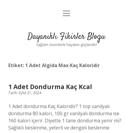
menüyü
Anasayfa
aç
Gizlilik Politikası
Dayanıklı Fikirler Blogu
Yasal Uyarı
Sağlam önerilerle hayatını güçlendir!
Hakkımızda
Etiket:
1 Adet Algida Max Kaç Kaloridir
1 Adet Dondurma Kaç Kcal
Tarih: Eylül 21, 2024
1 Adet dondurma Kaç Kaloridir? 1 top vanilyalı
dondurma 80 kalori, 100 gr vanilyalı dondurma ise
160 kalori içerir. Diyette 1 tane dondurma yenir mi?
Sağlıklı beslenme, yeterli ve dengeli beslenme