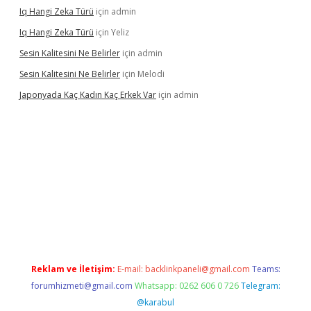
Iq Hangi Zeka Türü
için
admin
Iq Hangi Zeka Türü
için
Yeliz
Sesin Kalitesini Ne Belirler
için
admin
Sesin Kalitesini Ne Belirler
için
Melodi
Japonyada Kaç Kadın Kaç Erkek Var
için
admin
piabella
Reklam ve İletişim:
E-mail:
backlinkpaneli@gmail.com
Teams:
forumhizmeti@gmail.com
Whatsapp: 0262 606 0 726
Telegram:
@karabul