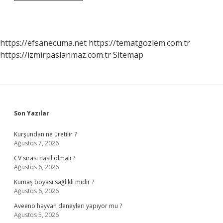
2
Defa
Anayasal
Yönetime
Geçiş
https://efsanecuma.net
https://tematgozlem.com.tr
Hangi
https://izmirpaslanmaz.com.tr
Sitemap
Döneme
Aittir
Sidebar
Son Yazılar
Kurşundan ne üretilir ?
Ağustos 7, 2026
CV sırası nasıl olmalı ?
Ağustos 6, 2026
Kumaş boyası sağlıklı mıdır ?
Ağustos 6, 2026
Aveeno hayvan deneyleri yapıyor mu ?
Ağustos 5, 2026