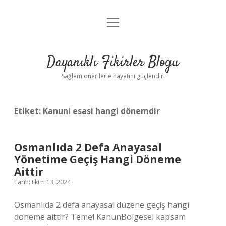
menüyü
Anasayfa
aç
Gizlilik Politikası
Dayanıklı Fikirler Blogu
Yasal Uyarı
Sağlam önerilerle hayatını güçlendir!
Hakkımızda
Etiket:
Kanuni esasi hangi dönemdir
Osmanlıda 2 Defa Anayasal
Yönetime Geçiş Hangi Döneme
Aittir
Tarih: Ekim 13, 2024
Osmanlıda 2 defa anayasal düzene geçiş hangi
döneme aittir? Temel KanunBölgesel kapsam