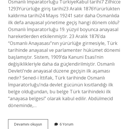
Osmanlı İmparatorluğu TürkiyeKabul tarihi7 Zilhicce
1293Yürürlüğe giriş tarihi23 Aralık 1876Yürürlükten
kaldırma tarihi24 Mayıs 19241 satır daha Osmanlıda
ilk defa anayasal yönetime geçiş hangi dönem oldu?
Osmanlı İmparatorluğu 19. yüzyıl boyunca anayasal
hareketlerden etkilenmiştir. 23 Aralık 1876’da
“Osmanlı Anayasası”nın yürürlüğe girmesiyle, Türk
tarihinde anayasal ve parlamenter hükümet dönemi
başlamıştır. Sistem, 1909’da Kanuni Esasi’nin
değişiklikleriyle daha da güçlendirilmiştir. Osmanlı
Devleti’nde anayasal düzene geçişin ilk aşaması
nedir? Sened-i İttifak, Türk tarihinde Osmanlı
İmparatorluğu’nda devlet gücünün kısıtlandığı ilk
belge olduğundan, bu belge Türk tarihindeki ilk
“anayasa belgesi” olarak kabul edilir. Abdülmecid
döneminde,…
Osmanlıda
Devamını okuyun
6 Yorum